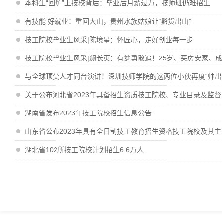
本科生“回炉”上技校背后：毕业后月薪过万，技师班仍难招生
有技能 好就业：重回大山，贵州水族姑娘让“黔货出山”
技工院校毕业生风采|陈境星：怀匠心，走好创业每一步
技工院校毕业生风采|颜长英：有梦勇敢追！25岁、买房安家、
与全球顶尖人才同台演讲！深圳技师学院的这两位小伙再度“帅出
关于公布河北省2023年具备招生资质技工院校、专业目录及监
湖南省发布2023年技工院校招生信息公告
山东省公布2023年具有全日制技工教育招生资格技工院校及其
湖北省102所技工院校计划招生6.6万人