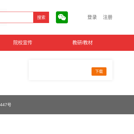
登录
注册
院校宣传
教研/教材
下载
447号