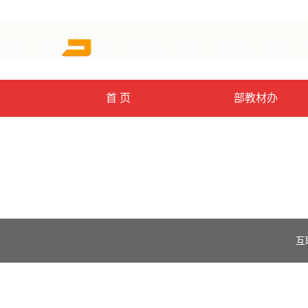
首 页
部教材办
互