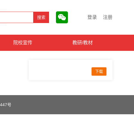
登录
注册
院校宣传
教研/教材
下载
447号