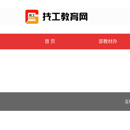
首 页
部教材办
互