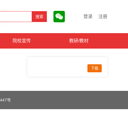
登录
注册
院校宣传
教研/教材
下载
447号