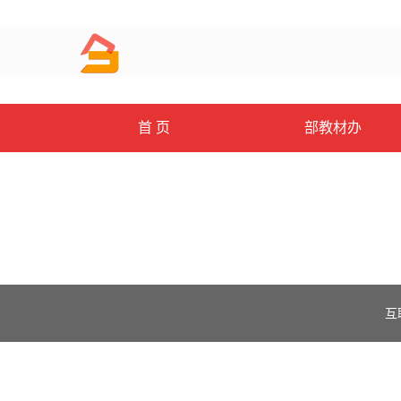
首 页
部教材办
互