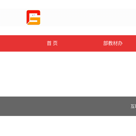
首 页
部教材办
互