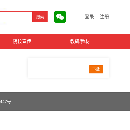
登录
注册
院校宣传
教研/教材
下载
447号