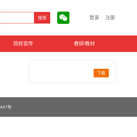
登录
注册
院校宣传
教研/教材
下载
447号