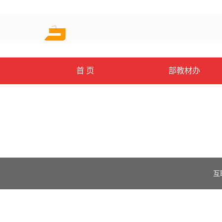
首 页
部教材办
互