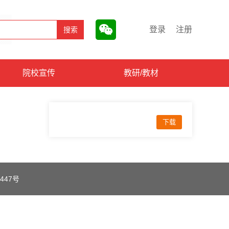
登录
注册
院校宣传
教研/教材
下载
447号