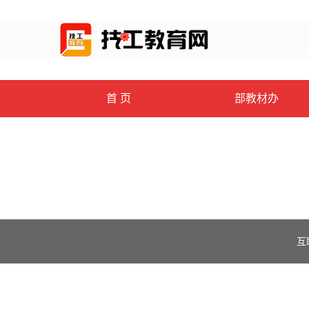
首 页
部教材办
互